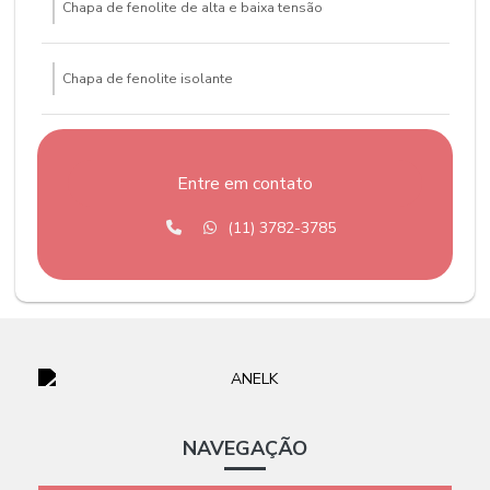
Chapa de fenolite de alta e baixa tensão
Chapa de fenolite isolante
Chapa fenolite preço
Entre em contato
Chapa de fiberglass
(11) 3782-3785
Chapa de fibra de vidro
Chapa de tve
Chapa tve g10
NAVEGAÇÃO