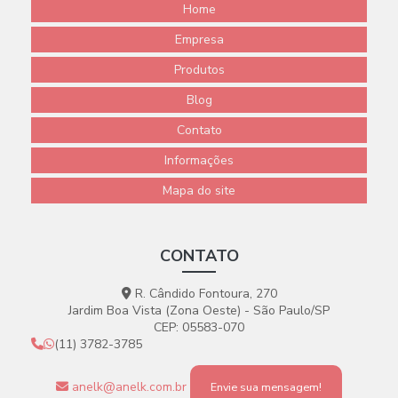
Home
Circuito impresso cobre
Empresa
Produtos
Distribuidor de papel kraft isolante
Blog
Fenolite para alta frequência
Contato
Informações
Fenolite para máquinas de solda
Mapa do site
Fenolite para solda eletrônica
CONTATO
R. Cândido Fontoura, 270
Fibra industrial vermelha
Jardim Boa Vista (Zona Oeste) - São Paulo/SP
CEP: 05583-070
(11) 3782-3785
Filme de poliéster
anelk@anelk.com.br
Envie sua mensagem!