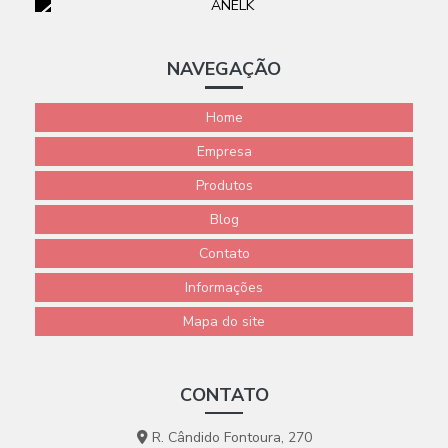
Chapa tve g10
NAVEGAÇÃO
Home
Circuito impresso cobre
Empresa
Produtos
Distribuidor de papel kraft isolante
Blog
Fenolite para alta frequência
Contato
Informações
Fenolite para máquinas de solda
Mapa do site
Fenolite para solda eletrônica
CONTATO
R. Cândido Fontoura, 270
Fibra industrial vermelha